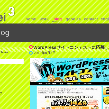
home
work
blog
goodies
contact
engl
log
WordPressサイトコンテストに応募
rchives
2010年8月5日
s
ス